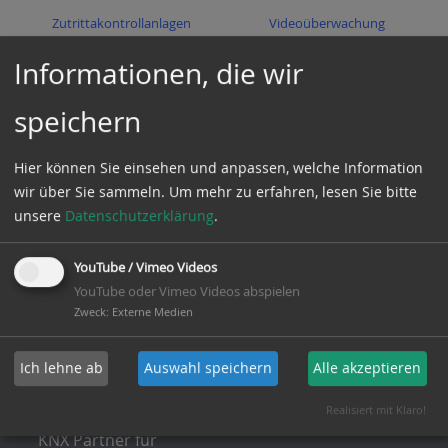
Zutrittakontrollanlagen
Videoüberwachung
Informationen, die wir
Zurück zu Tätigskeitsfelder
speichern
Hier können Sie einsehen und anpassen, welche Information
Social Media
wir über Sie sammeln.
Um mehr zu erfahren, lesen Sie bitte
unsere
Datenschutzerklärung
.
facebook
linkedin
YouTube / Vimeo Videos
Instagram
YouTube oder Vimeo Videos abspielen
twitter
Zweck
:
Externe Medien
Ich lehne ab
Auswahl speichern
Alle akzeptieren
Realisiert mit Klaro!