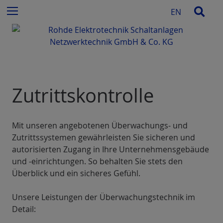
e
Z
Such
Menu
EN
n
u
n
m
a
I
c
n
h
h
:
a
Zutrittskontrolle
l
t
e
s
Mit unseren angebotenen Überwachungs- und
p
Zutrittssystemen gewährleisten Sie sicheren und
r
autorisierten Zugang in Ihre Unternehmensgebäude
i
und -einrichtungen. So behalten Sie stets den
n
Überblick und ein sicheres Gefühl.
g
e
Unsere Leistungen der Überwachungstechnik im
n
Detail: