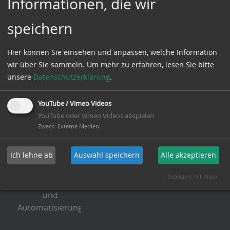
Informationen, die wir
Social Media
speichern
facebook
Hier können Sie einsehen und anpassen, welche Information
linkedin
wir über Sie sammeln.
Um mehr zu erfahren, lesen Sie bitte
Instagram
unsere
Datenschutzerklärung
.
twitter
YouTube / Vimeo Videos
YouTube oder Vimeo Videos abspielen
Zweck
:
Externe Medien
Ich lehne ab
Auswahl speichern
Alle akzeptieren
Realisiert mit Klaro!