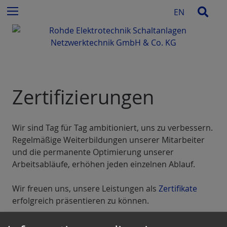
e
Z
Such
Menu
EN
n
u
n
m
a
I
c
n
h
h
:
a
Zertifizierungen
l
t
e
s
Wir sind Tag für Tag ambitioniert, uns zu verbessern.
p
Regelmäßige Weiterbildungen unserer Mitarbeiter
r
und die permanente Optimierung unserer
i
Arbeitsabläufe, erhöhen jeden einzelnen Ablauf.
n
g
Wir freuen uns, unsere Leistungen als
Zertifikate
e
erfolgreich präsentieren zu können.
n